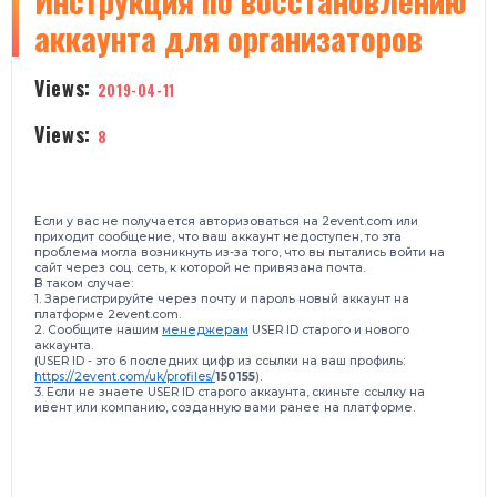
Инструкция по восстановлению
аккаунта для организаторов
Views:
2019-04-11
Views:
8
Если у вас не получается авторизоваться на
2event.com
или
приходит сообщение, что ваш аккаунт недоступен, то э
та
проблема могла возникнуть из-за того, что
вы пытались войти на
сайт
через соц. сеть, к которой не привязана почта.
В таком случае:
1. Зарегистрируйте через почту и пароль новый аккаунт на
платформе 2event.com.
2. Сообщите нашим
менеджерам
USER ID старого и нового
аккаунта.
(USER ID - это 6 последних цифр из ссылки на ваш профиль:
https://2event.com/uk/profiles/
150155
).
3. Если не знаете
USER ID старого
аккаунта, скиньте ссылку на
ивент или компанию, созданную вами ранее на платформе.