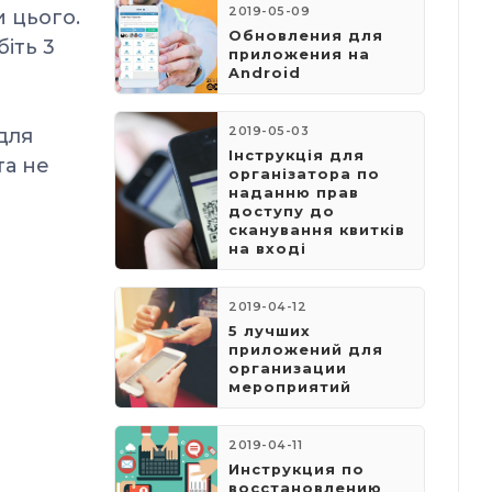
2019-05-09
и цього.
​Обновления для
біть 3
приложения на
Android
для
2019-05-03
​Інструкція для
та не
організатора по
наданню прав
доступу до
сканування квитків
на вході
2019-04-12
5 лучших
приложений для
организации
мероприятий
2019-04-11
Инструкция по
восстановлению