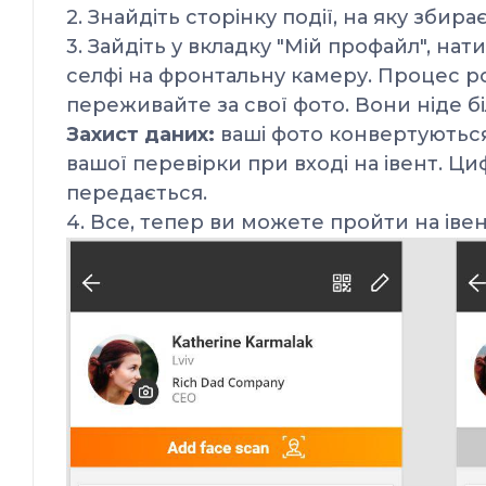
2. Знайдіть сторінку події, на яку зби
3. Зайдіть у вкладку "Мій профайл", нат
селфі на фронтальну камеру.
Процес ро
переживайте за свої фото. Вони ніде б
Захист даних:
ваші фото конвертуються
вашої перевірки при вході на івент. Ци
передається.
4. Все, тепер ви можете пройти на іве