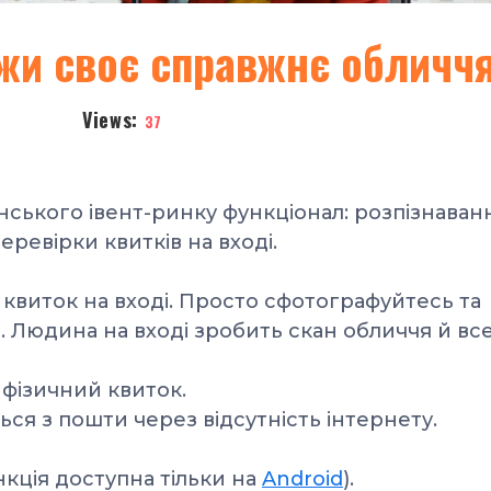
жи своє справжнє обличч
Views:
37
їнського івент-ринку
функціонал:
розпізнаван
еревірки квитків на вході.
и квиток на вході. Просто cфотографуйтесь та
. Людина на вході зробить скан обличчя й все
 фізичний квиток.
ься з пошти через відсутність інтернету.
нкція доступна тільки на
Android
).