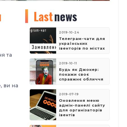
я
Last
news
2019-10-24
Телеграм-чати для
українських
івенторів по містах
ня та
2019-10-11
Будь як Джокер:
покажи своє
справжнє обличчя
, ви на
2019-07-19
Оновлення меню
адмін-панелі сайту
для організаторів
івентів