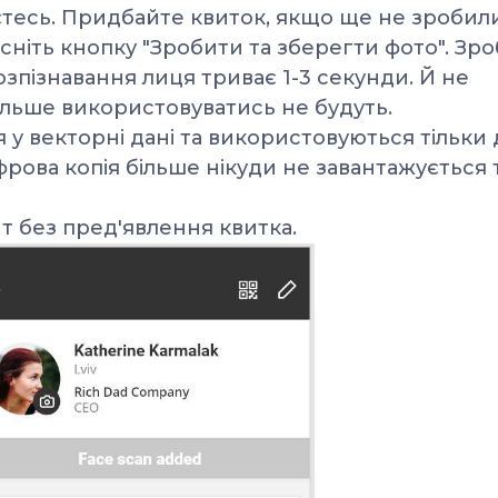
раєтесь. Придбайте квиток, якщо ще не зробил
исніть кнопку "Зробити та зберегти фото". Зро
зпізнавання лиця триває 1-3 секунди.
Й не
ільше використовуватись не будуть.
 у векторні дані та використовуються тільки 
фрова копія більше нікуди не завантажується 
нт без пред'явлення квитка.