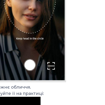
вжнє обличчя.
йте її на практиці: